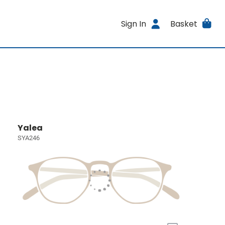
Sign In
Basket
Yalea
SYA246