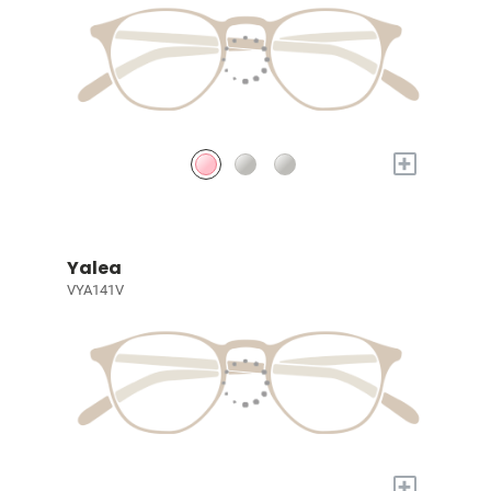
+
Yalea
VYA141V
+