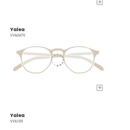
+
Yalea
VYA047V
+
Yalea
VYA109