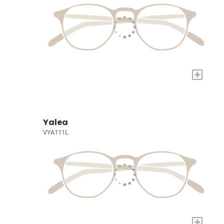
+
Yalea
VYA111L
+