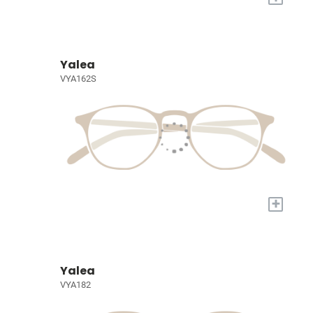
Yalea
VYA162S
+
Yalea
VYA182