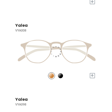
+
Yalea
VYA008
+
Yalea
VYA098