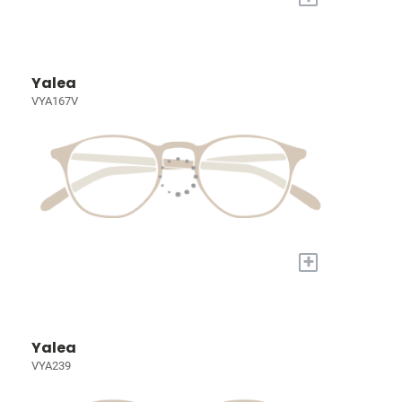
Yalea
VYA167V
+
Yalea
VYA239