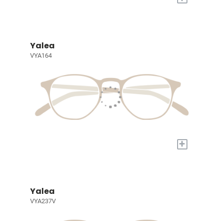
Yalea
VYA164
+
Yalea
VYA237V