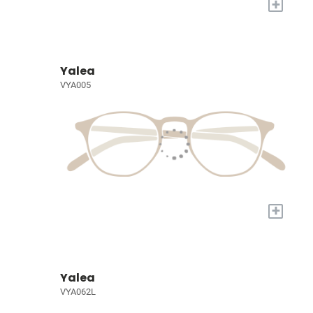
+
Yalea
VYA005
+
Yalea
VYA062L