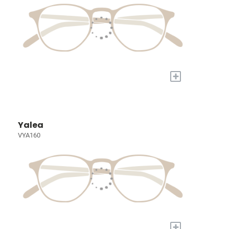
+
Yalea
VYA160
+